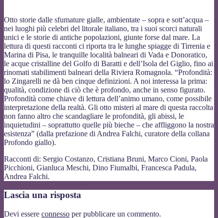
Otto storie dalle sfumature gialle, ambientate – sopra e sott’acqua –
nei luoghi più celebri del litorale italiano, tra i suoi scorci naturali
unici e le storie di antiche popolazioni, giunte forse dal mare. La
lettura di questi racconti ci riporta tra le lunghe spiagge di Tirrenia e
Marina di Pisa, le tranquille località balneari di Vada e Donoratico,
le acque cristalline del Golfo di Baratti e dell’Isola del Giglio, fino ai
rinomati stabilimenti balneari della Riviera Romagnola. “Profondità:
lo Zingarelli ne dà ben cinque definizioni. A noi interessa la prima:
qualità, condizione di ciò che è profondo, anche in senso figurato.
Profondità come chiave di lettura dell’animo umano, come possibile
interpretazione della realtà. Gli otto misteri al mare di questa raccolta
non fanno altro che scandagliare le profondità, gli abissi, le
inquietudini – soprattutto quelle più bieche – che affliggono la nostra
esistenza” (dalla prefazione di Andrea Falchi, curatore della collana
Profondo giallo).
Racconti di: Sergio Costanzo, Cristiana Bruni, Marco Cioni, Paola
Picchioni, Gianluca Meschi, Dino Fiumalbi, Francesca Padula,
Andrea Falchi.
Lascia una risposta
Devi essere
connesso
per pubblicare un commento.