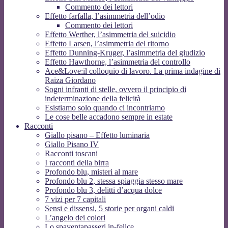
Commento dei lettori
Effetto farfalla, l’asimmetria dell’odio
Commento dei lettori
Effetto Werther, l’asimmetria del suicidio
Effetto Larsen, l’asimmetria del ritorno
Effetto Dunning-Kruger, l’asimmetria del giudizio
Effetto Hawthorne, l’asimmetria del controllo
Ace&Love:il colloquio di lavoro. La prima indagine di
Raiza Giordano
Sogni infranti di stelle, ovvero il principio di
indeterminazione della felicità
Esistiamo solo quando ci incontriamo
Le cose belle accadono sempre in estate
Racconti
Giallo pisano – Effetto luminaria
Giallo Pisano IV
Racconti toscani
I racconti della birra
Profondo blu, misteri al mare
Profondo blu 2, stessa spiaggia stesso mare
Profondo blu 3, delitti d’acqua dolce
7 vizi per 7 capitali
Sensi e dissensi, 5 storie per organi caldi
L’angelo dei colori
Lo spaventapasseri in-felice