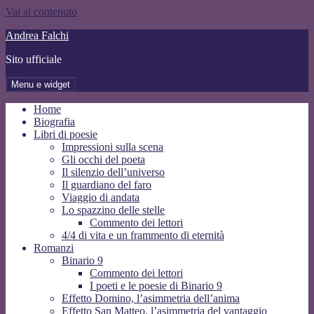
Vai al contenuto
Andrea Falchi
Sito ufficiale
Menu e widget
Home
Biografia
Libri di poesie
Impressioni sulla scena
Gli occhi del poeta
Il silenzio dell’universo
Il guardiano del faro
Viaggio di andata
Lo spazzino delle stelle
Commento dei lettori
4/4 di vita e un frammento di eternità
Romanzi
Binario 9
Commento dei lettori
I poeti e le poesie di Binario 9
Effetto Domino, l’asimmetria dell’anima
Effetto San Matteo, l’asimmetria del vantaggio