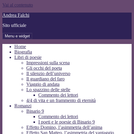
Vai al contenuto
Andrea Falchi
Sito ufficiale
Menu e widget
Home
Biografia
Libri di poesie
Impressioni sulla scena
Gli occhi del poeta
Il silenzio dell’universo
Il guardiano del faro
Viaggio di andata
Lo spazzino delle stelle
Commento dei lettori
4/4 di vita e un frammento di eternità
Romanzi
Binario 9
Commento dei lettori
I poeti e le poesie di Binario 9
Effetto Domino, l’asimmetria dell’anima
Effetto San Matteo, l’asimmetria del vantaggio