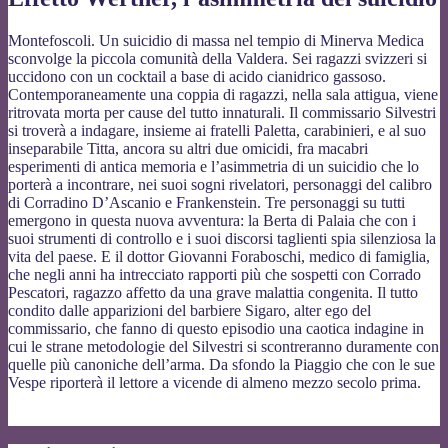
Montefoscoli. Un suicidio di massa nel tempio di Minerva Medica
sconvolge la piccola comunità della Valdera. Sei ragazzi svizzeri si
uccidono con un cocktail a base di acido cianidrico gassoso.
Contemporaneamente una coppia di ragazzi, nella sala attigua, viene
ritrovata morta per cause del tutto innaturali. Il commissario Silvestri
si troverà a indagare, insieme ai fratelli Paletta, carabinieri, e al suo
inseparabile Titta, ancora su altri due omicidi, fra macabri
esperimenti di antica memoria e l’asimmetria di un suicidio che lo
porterà a incontrare, nei suoi sogni rivelatori, personaggi del calibro
di Corradino D’Ascanio e Frankenstein. Tre personaggi su tutti
emergono in questa nuova avventura: la Berta di Palaia che con i
suoi strumenti di controllo e i suoi discorsi taglienti spia silenziosa la
vita del paese. E il dottor Giovanni Foraboschi, medico di famiglia,
che negli anni ha intrecciato rapporti più che sospetti con Corrado
Pescatori, ragazzo affetto da una grave malattia congenita. Il tutto
condito dalle apparizioni del barbiere Sigaro, alter ego del
commissario, che fanno di questo episodio una caotica indagine in
cui le strane metodologie del Silvestri si scontreranno duramente con
quelle più canoniche dell’arma. Da sfondo la Piaggio che con le sue
Vespe riporterà il lettore a vicende di almeno mezzo secolo prima.