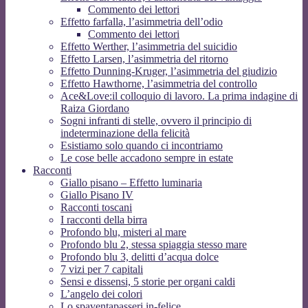
Commento dei lettori
Effetto farfalla, l’asimmetria dell’odio
Commento dei lettori
Effetto Werther, l’asimmetria del suicidio
Effetto Larsen, l’asimmetria del ritorno
Effetto Dunning-Kruger, l’asimmetria del giudizio
Effetto Hawthorne, l’asimmetria del controllo
Ace&Love:il colloquio di lavoro. La prima indagine di
Raiza Giordano
Sogni infranti di stelle, ovvero il principio di
indeterminazione della felicità
Esistiamo solo quando ci incontriamo
Le cose belle accadono sempre in estate
Racconti
Giallo pisano – Effetto luminaria
Giallo Pisano IV
Racconti toscani
I racconti della birra
Profondo blu, misteri al mare
Profondo blu 2, stessa spiaggia stesso mare
Profondo blu 3, delitti d’acqua dolce
7 vizi per 7 capitali
Sensi e dissensi, 5 storie per organi caldi
L’angelo dei colori
Lo spaventapasseri in-felice