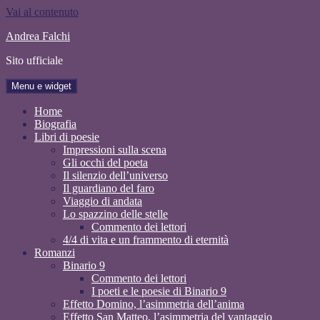
Vai al contenuto
Andrea Falchi
Sito ufficiale
Menu e widget
Home
Biografia
Libri di poesie
Impressioni sulla scena
Gli occhi del poeta
Il silenzio dell’universo
Il guardiano del faro
Viaggio di andata
Lo spazzino delle stelle
Commento dei lettori
4/4 di vita e un frammento di eternità
Romanzi
Binario 9
Commento dei lettori
I poeti e le poesie di Binario 9
Effetto Domino, l’asimmetria dell’anima
Effetto San Matteo, l’asimmetria del vantaggio