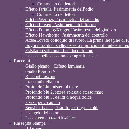
Commento dei lettori
Effetto farfalla, l’asimmetria dell’odio
Commento dei lettori
Effetto Werther, l’asimmetria del suicidio
Effetto Larsen, l’asimmetria del ritorno
Effetto Dunning-Kruger, l’asimmetria del giudizio
Effetto Hawthorne, l’asimmetria del controllo
Ace&Love:il colloquio di lavoro. La prima indagine di 
Sogni infranti di stelle, ovvero il principio di indeterminaz
Esistiamo solo quando ci incontriamo
Le cose belle accadono sempre in estate
Racconti
Giallo pisano – Effetto luminaria
Giallo Pisano IV
Racconti toscani
I racconti della birra
Profondo blu, misteri al mare
Profondo blu 2, stessa spiaggia stesso mare
Profondo blu 3, delitti d’acqua dolce
7 vizi per 7 capitali
Sensi e dissensi, 5 storie per organi caldi
L’angelo dei colori
Lo spaventapasseri in-felice
Rassegna Stampa
Il Tirreno